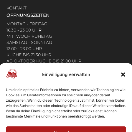
KONTAKT
ÖFFNUNGSZEITEN
MONTAG - FREITAG
16.30 - 23.00 UHR
MITTWOCH RUHETAG
SAMSTAG - SONNTAG
12.00 - 23.00 UHR
KÜCHE BIS 21.30 UHR.
AB OKTOBER KÜCHE BIS 21.00 UHR
FOLGE UNS:
Einwilligung verwalten
ADRESSE
Um dir ein optimales Erlebnis zu bieten, verwenden wir Technologien wie
LA STREGA
Cookies, um Geräteinformationen zu speichern und/oder darauf
zuzugreifen. Wenn du diesen Technologien zustimmst, können wir Daten
RISTORANTE | PIZZERIA | GRILL
wie das Surfverhalten oder eindeutige IDs auf dieser Website verarbeiten.
AM BAHNHOF 6
Wenn du deine Einwilligung nicht erteilst oder zurückziehst, können
83483 BISCHOFSWIESEN
bestimmte Merkmale und Funktionen beeinträchtigt werden.
M. +49 151 542 393 90
T. +49 8652 978 394 5