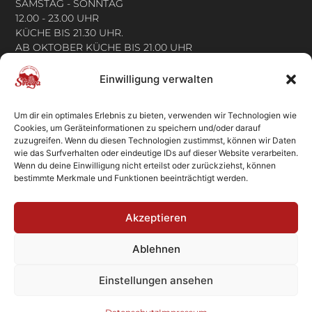
SAMSTAG - SONNTAG
12.00 - 23.00 UHR
KÜCHE BIS 21.30 UHR.
AB OKTOBER KÜCHE BIS 21.00 UHR
FOLGE UNS:
Einwilligung verwalten
ADRESSE
Um dir ein optimales Erlebnis zu bieten, verwenden wir Technologien wie
Cookies, um Geräteinformationen zu speichern und/oder darauf
LA STREGA
zuzugreifen. Wenn du diesen Technologien zustimmst, können wir Daten
RISTORANTE | PIZZERIA | GRILL
wie das Surfverhalten oder eindeutige IDs auf dieser Website verarbeiten.
AM BAHNHOF 6
Wenn du deine Einwilligung nicht erteilst oder zurückziehst, können
83483 BISCHOFSWIESEN
bestimmte Merkmale und Funktionen beeinträchtigt werden.
M. +49 151 542 393 90
T. +49 8652 978 394 5
Akzeptieren
E. INFO@LA-STREGA.DE
Ablehnen
© La Strega Bischofswiesen 2026
Einstellungen ansehen
DESIGNED BY PLENK.MEDIA